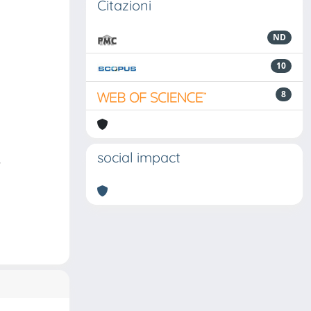
Citazioni
ND
10
8
social impact
.