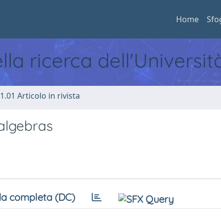
Home
Sfo
ella ricerca dell'Universi
1.01 Articolo in rivista
 algebras
a completa (DC)