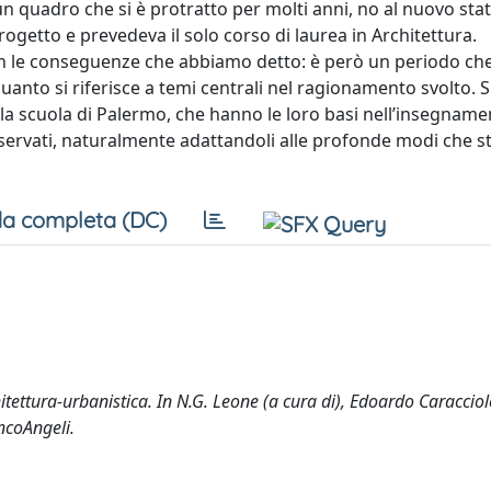
 un quadro che si è protratto per molti anni, no al nuovo sta
rogetto e prevedeva il solo corso di laurea in Architettura.
con le conseguenze che abbiamo detto: è però un periodo ch
anto si riferisce a temi centrali nel ragionamento svolto. Si
ella scuola di Palermo, che hanno le loro basi nell’insegname
rvati, naturalmente adattandoli alle profonde modi che st
a completa (DC)
chitettura-urbanistica. In N.G. Leone (a cura di), Edoardo Caracciol
ancoAngeli.