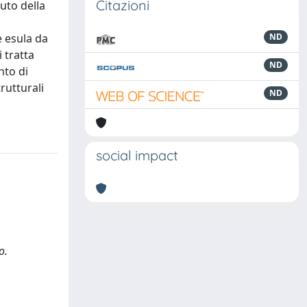
Citazioni
tuto della
e esula da
ND
 tratta
ND
nto di
rutturali
ND
social impact
o.