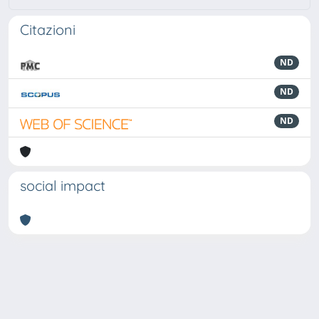
Citazioni
ND
ND
ND
social impact