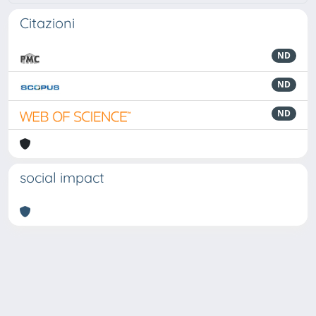
Citazioni
ND
ND
ND
social impact