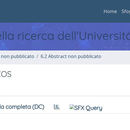
Home
Sfo
ella ricerca dell'Universi
o non pubblicato
6.2 Abstract non pubblicato
RCOS
a completa (DC)