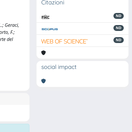
Citazioni
ND
L.; Geraci,
ND
rto, F.;
rte del
ND
social impact