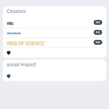
Citazioni
ND
ND
ND
social impact