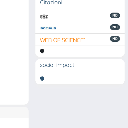
Citazioni
ND
ND
ND
social impact