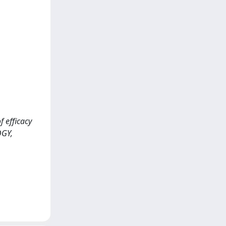
f efficacy
OGY,