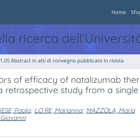
Home
Sfo
ella ricerca dell'Universi
1.05 Abstract in atti di convegno pubblicato in rivista
tors of efficacy of natalizumab the
 a retrospective study from a single
SE, Paolo
;
LO RE, Marianna
;
MAZZOLA, Maria
 Giovanni