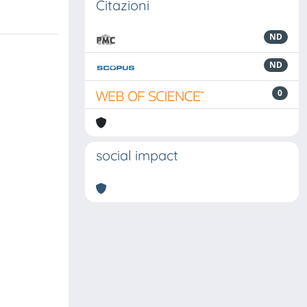
Citazioni
ND
ND
0
social impact