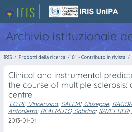
Archivio istituzionale d
IRIS
Prodotti della ricerca
01 - Contributo in rivista
Clinical and instrumental predic
the course of multiple sclerosis:
centre
LO RE, Vincenzina
;
SALEMI, Giuseppe
;
RAGONE
Antonietta
;
REALMUTO, Sabrina
;
SAVETTIERI,
2013-01-01