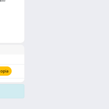
stem
copia