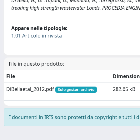
Di Bella, G., Di Trapani, D., Mannina, G., Torregrossa, M.,
treating high strength wastewater Loads. PROCEDIA ENGIN
Appare nelle tipologie:
1.01 Articolo in rivista
File in questo prodotto:
File
Dimension
DiBellaetal_2012.pdf
282.65 kB
Solo gestori archvio
I documenti in IRIS sono protetti da copyright e tutti i di