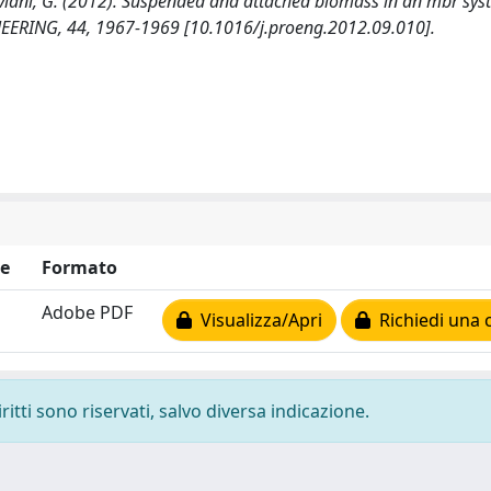
 Viviani, G. (2012). Suspended and attached biomass in an mbr sy
EERING, 44, 1967-1969 [10.1016/j.proeng.2012.09.010].
e
Formato
Adobe PDF
Visualizza/Apri
Richiedi una 
ritti sono riservati, salvo diversa indicazione.