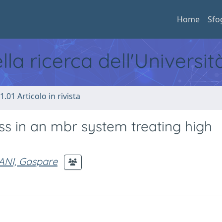
Home
Sfo
ella ricerca dell'Universi
1.01 Articolo in rivista
 in an mbr system treating high
ANI, Gaspare