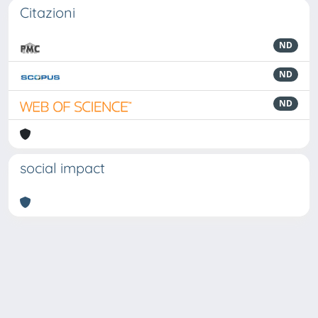
Citazioni
ND
ND
ND
social impact