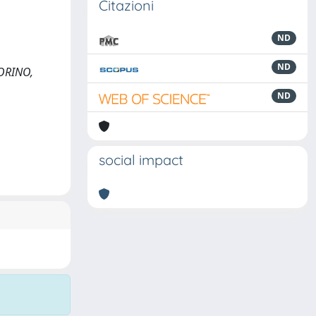
Citazioni
ND
ND
TORINO,
ND
social impact