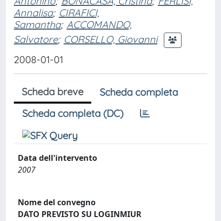
Antonino
;
BONACASA, Cristina
;
FERLISI,
Annalisa
;
CIRAFICI,
Samantha
;
ACCOMANDO,
Salvatore
;
CORSELLO, Giovanni
2008-01-01
Scheda breve
Scheda completa
Scheda completa (DC)
Data dell'intervento
2007
Nome del convegno
DATO PREVISTO SU LOGINMIUR