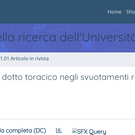
Home
Sfo
ella ricerca dell'Universi
1.01 Articolo in rivista
 dotto toracico negli svuotamenti r
a completa (DC)