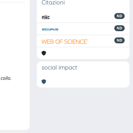
Citazioni
ND
ND
ND
social impact
collo.