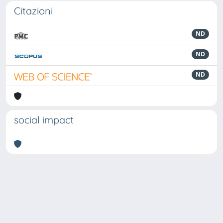
Citazioni
ND
ND
ND
social impact