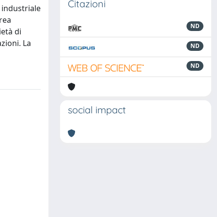
Citazioni
 industriale
area
ND
ietà di
zioni. La
ND
ND
social impact