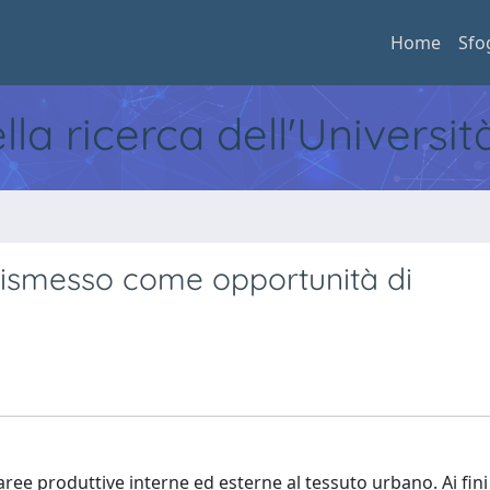
Home
Sfo
ella ricerca dell'Universi
 dismesso come opportunità di
ee produttive interne ed esterne al tessuto urbano. Ai fini d