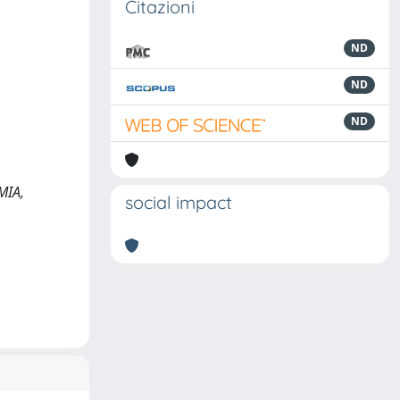
Citazioni
ND
ND
ND
MIA,
social impact