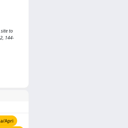
site to
2, 144-
a/Apri