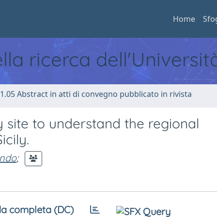
Home
Sfo
ella ricerca dell'Universi
1.05 Abstract in atti di convegno pubblicato in rivista
 site to understand the regional
cily.
ndo
;
a completa (DC)