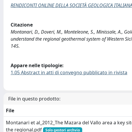
RENDICONTI ONLINE DELLA SOCIETÀ GEOLOGICA ITALIAN
Citazione
Montanari, D., Doveri, M., Monteleone, S., Minissale, A., Gola
understand the regional geothermal system of Western S
145.
Appare nelle tipologie:
1.05 Abstract in atti di convegno pubblicato in rivista
File in questo prodotto:
File
Montanari et al_2012_The Mazara del Vallo area a key si
the regional.pdf
Solo gestori archvio