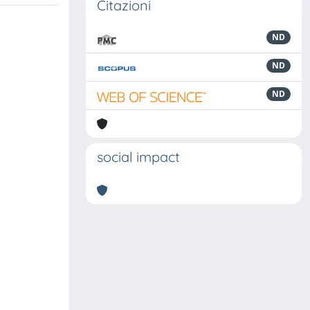
Citazioni
ND
ND
ND
social impact