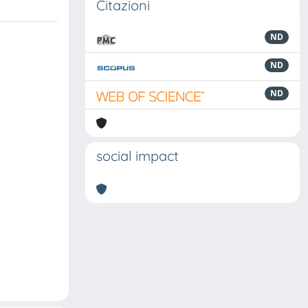
Citazioni
ND
ND
ND
social impact