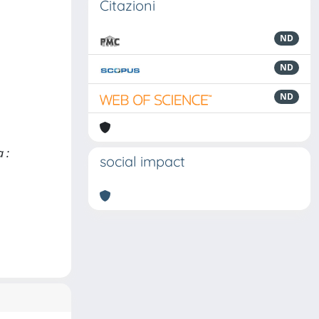
Citazioni
ND
ND
ND
 :
social impact