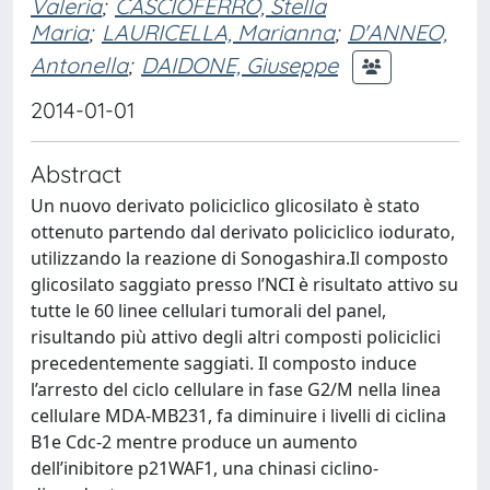
Valeria
;
CASCIOFERRO, Stella
Maria
;
LAURICELLA, Marianna
;
D'ANNEO,
Antonella
;
DAIDONE, Giuseppe
2014-01-01
Abstract
Un nuovo derivato policiclico glicosilato è stato
ottenuto partendo dal derivato policiclico iodurato,
utilizzando la reazione di Sonogashira.Il composto
glicosilato saggiato presso l’NCI è risultato attivo su
tutte le 60 linee cellulari tumorali del panel,
risultando più attivo degli altri composti policiclici
precedentemente saggiati. Il composto induce
l’arresto del ciclo cellulare in fase G2/M nella linea
cellulare MDA-MB231, fa diminuire i livelli di ciclina
B1e Cdc-2 mentre produce un aumento
dell’inibitore p21WAF1, una chinasi ciclino-