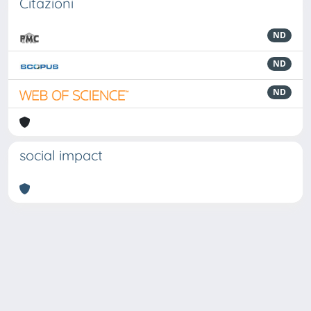
Citazioni
ND
ND
ND
social impact