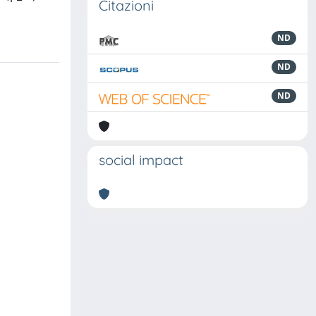
Citazioni
ND
ND
ND
social impact