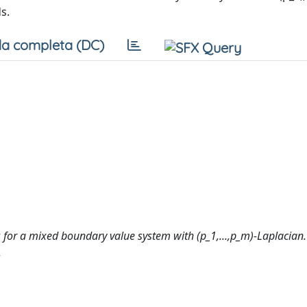
s.
a completa (DC)
ns for a mixed boundary value system with (p_1,...,p_m)-Laplacian.
.