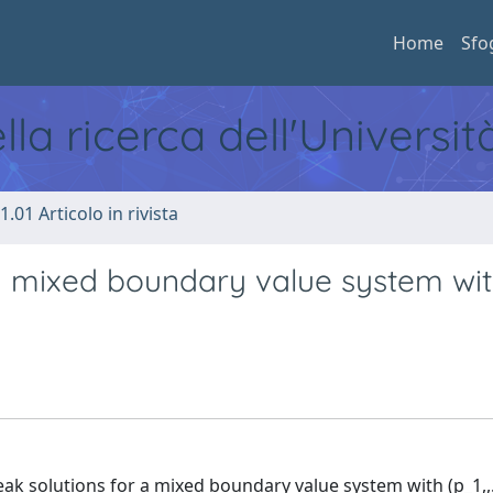
Home
Sfo
ella ricerca dell'Universi
1.01 Articolo in rivista
r a mixed boundary value system wi
eak solutions for a mixed boundary value system with (p_1,,.