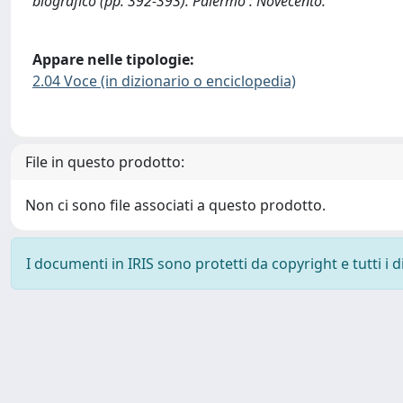
biografico (pp. 392-393). Palermo : Novecento.
Appare nelle tipologie:
2.04 Voce (in dizionario o enciclopedia)
File in questo prodotto:
Non ci sono file associati a questo prodotto.
I documenti in IRIS sono protetti da copyright e tutti i di
Powered by
IRIS
-
about IRIS
-
Utilizzo dei cookie