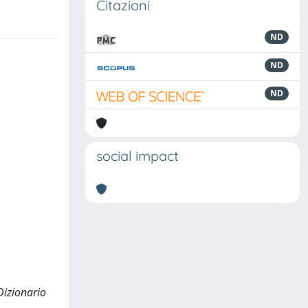
Citazioni
ND
ND
ND
social impact
Dizionario