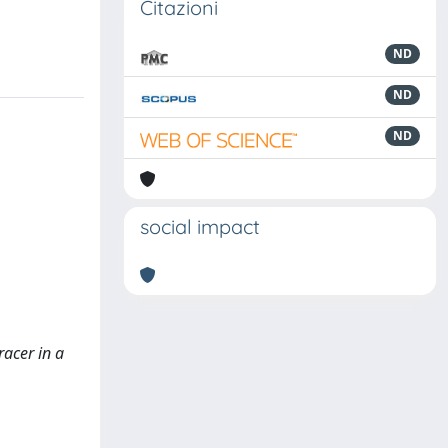
Citazioni
ND
ND
ND
social impact
racer in a