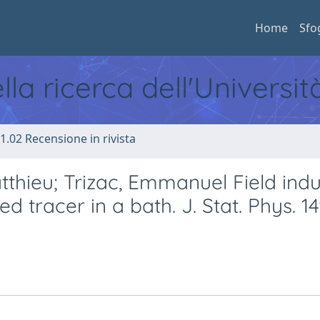
Home
Sfo
ella ricerca dell'Universi
1.02 Recensione in rivista
thieu; Trizac, Emmanuel Field ind
d tracer in a bath. J. Stat. Phys. 1