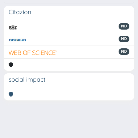
Citazioni
ND
ND
ND
social impact