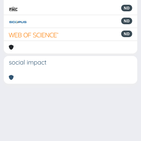
ND
ND
ND
social impact