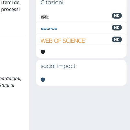
Citazioni
i temi del
i processi
ND
ND
ND
social impact
, paradigmi,
Studi di