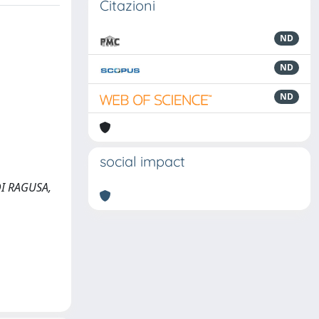
Citazioni
ND
ND
ND
social impact
DI RAGUSA,