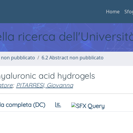
Home
Sfo
ella ricerca dell'Universi
o non pubblicato
6.2 Abstract non pubblicato
hyaluronic acid hydrogels
atore
;
PITARRESI, Giovanna
a completa (DC)