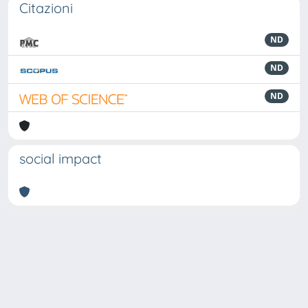
Citazioni
ND
ND
ND
social impact