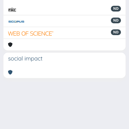
ND
ND
ND
social impact