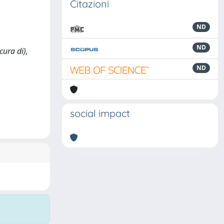
Citazioni
ND
ND
cura di),
ND
social impact