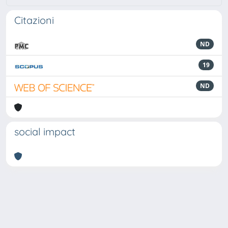
Citazioni
ND
19
ND
social impact