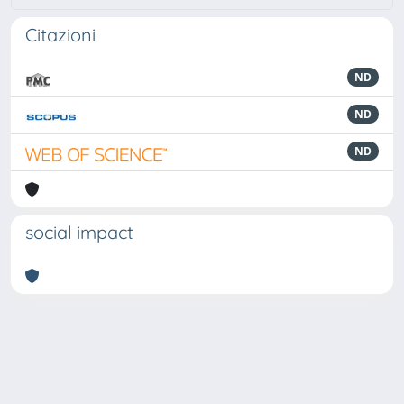
Citazioni
ND
ND
ND
social impact