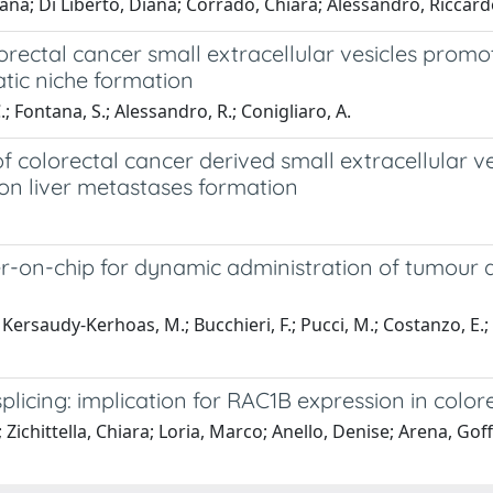
riana; Di Liberto, Diana; Corrado, Chiara; Alessandro, Riccar
ctal cancer small extracellular vesicles promote
atic niche formation
C.; Fontana, S.; Alessandro, R.; Conigliaro, A.
f colorectal cancer derived small extracellular v
 on liver metastases formation
-on-chip for dynamic administration of tumour de
; Kersaudy-Kerhoas, M.; Bucchieri, F.; Pucci, M.; Costanzo, E.;
plicing: implication for RAC1B expression in color
hittella, Chiara; Loria, Marco; Anello, Denise; Arena, Goffr