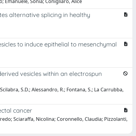
do; Emanuele, Sonia; Conigliaro, Alice
s alternative splicing in healthy
esicles to induce epithelial to mesenchymal
rived vesicles within an electrospun
 Scilabra, S.D.; Alessandro, R.; Fontana, S.; La Carrubba,
ectal cancer
edo; Sciaraffa, Nicolina; Coronnello, Claudia; Pizzolanti,