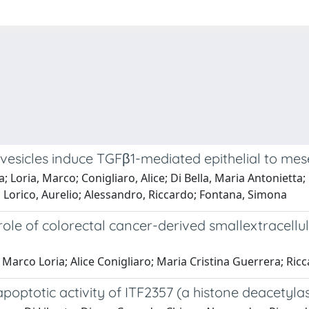
 vesicles induce TGFβ1-mediated epithelial to me
 Loria, Marco; Conigliaro, Alice; Di Bella, Maria Antonietta; 
o; Lorico, Aurelio; Alessandro, Riccardo; Fontana, Simona
role of colorectal cancer-derived smallextracellul
 Marco Loria; Alice Conigliaro; Maria Cristina Guerrera; R
totic activity of ITF2357 (a histone deacetylase 