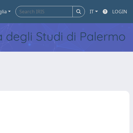
glia
IT
LOGIN
tà degli Studi di Palermo