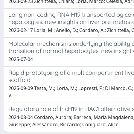
2023-09-23 Zichittella, Chiara; Loria, Marco; Celesia, Ad
Long non-coding RNA H19 transported by colore
hepatocytes: new insights on liver pre-metast
2026-02-17 Loria, M.; Anello, D.; Cordaro, A.; Zichittella, 
Molecular mechanisms underlying the ability o
transition of normal hepatocytes: new insight
2025-07-04
Rapid prototyping of a multicompartment liver
scaffold
2025-09-09 Testa, M.; Loria, M.; Lopresti, F.; Di Marco, C.
V.
Regulatory role of lncH19 in RAC1 alternative s
2024-08-04 Cordaro, Aurora; Barreca, Maria Magdalena; Zic
Giuseppe; Alessandro, Riccardo; Conigliaro, Alice