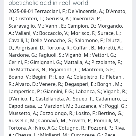
obeticholic acid in real-world
2025-08-01 Terracciani, F.; De Vincentis, A.; D'Amato,
D.; Cristoferi, L.; Gerussi, A.; Invernizzi, P.;
Scaravaglio, M.; Vanni, E.; Campion, D.; Morgando,
A.; Valiani, V.; Boccaccio, V.; Morisco, F.; Surace, L.;
Cavalli, I.; Delle Monache, G.; Salomone, F.; Ieluzzi,
D.; Angrisani, D.; Tortora, R.; Cuffari, B.; Moretti, A.;
Nardone, G.; Fagiuoli, S.; Viganò, M.; Vettori, G.;
Cerini, F.; Gimignani, G.; Mattalia, A.; Pizzolante, F.;
De Matthaeis, N.; Rigamonti, C.; Manfredi, G.F.;
Boano, V.; Begini, P.; Lleo, A.; Colapietro, F.; Plebani,
R.; Alvaro, D.; Venere, R.; Degasperi, E.; Borghi, M.;
Lampertico, P.; Giannini, E.G.; Labanca, S.; Viganò, R.;
D'Amico, F.; Castellaneta, A.; Squeo, F.; Cadamuro, L.;
Capodicasa, L.; Marzioni, M.; Buzzanca, V.; Poggi, G.;
Mussetto, A.; Cozzolongo, R.; Losito, F.; Bertino, G.;
Russello, M.; Cannavò, M.; Scivetti, P.; Pompili, M.;
Tortora, A.; Niro, A.G.; Cotugno, R.; Pozzoni, P.; Riva,
A.; Chessa, L.; Miglianti, M.; Cuccorese, G.; Pace