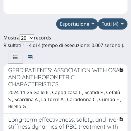
Esportazione
Tutti (4)
Mostra
records
Risultati 1 - 4 di 4 (tempo di esecuzione: 0.007 secondi).
GERD PATIENTS: ASSOCIATION WITH OSA
AND ANTHROPOMETRIC
CHARACTERISTICS
2024-11-25 Gallo E , Capodicasa L , Scafidi F , Cefalù
S , Scardina A , La Torre A , Caradonna C , Cumbo E ,
Bilello G
Long-term effectiveness, safety, and liver
stiffness dynamics of PBC treatment with