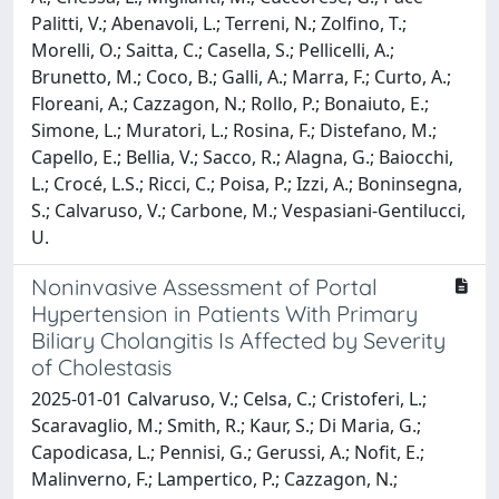
Palitti, V.; Abenavoli, L.; Terreni, N.; Zolfino, T.;
Morelli, O.; Saitta, C.; Casella, S.; Pellicelli, A.;
Brunetto, M.; Coco, B.; Galli, A.; Marra, F.; Curto, A.;
Floreani, A.; Cazzagon, N.; Rollo, P.; Bonaiuto, E.;
Simone, L.; Muratori, L.; Rosina, F.; Distefano, M.;
Capello, E.; Bellia, V.; Sacco, R.; Alagna, G.; Baiocchi,
L.; Crocé, L.S.; Ricci, C.; Poisa, P.; Izzi, A.; Boninsegna,
S.; Calvaruso, V.; Carbone, M.; Vespasiani-Gentilucci,
U.
Noninvasive Assessment of Portal
Hypertension in Patients With Primary
Biliary Cholangitis Is Affected by Severity
of Cholestasis
2025-01-01 Calvaruso, V.; Celsa, C.; Cristoferi, L.;
Scaravaglio, M.; Smith, R.; Kaur, S.; Di Maria, G.;
Capodicasa, L.; Pennisi, G.; Gerussi, A.; Nofit, E.;
Malinverno, F.; Lampertico, P.; Cazzagon, N.;