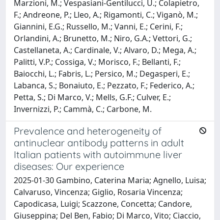
Marzioni, M.; Vespasiani-Gentilucci, U.; Colapietro,
F.; Andreone, P.; Lleo, A.; Rigamonti, C.; Viganò, M.;
Giannini, E.G.; Russello, M.; Vanni, E.; Cerini, F.;
Orlandini, A.; Brunetto, M.; Niro, G.A.; Vettori, G.;
Castellaneta, A.; Cardinale, V.; Alvaro, D.; Mega, A.;
Palitti, V.P.; Cossiga, V.; Morisco, F.; Bellanti, F.;
Baiocchi, L.; Fabris, L.; Persico, M.; Degasperi, E.;
Labanca, S.; Bonaiuto, E.; Pezzato, F.; Federico, A.;
Petta, S.; Di Marco, V.; Mells, G.F.; Culver, E.;
Invernizzi, P.; Cammà, C.; Carbone, M.
Prevalence and heterogeneity of
antinuclear antibody patterns in adult
Italian patients with autoimmune liver
diseases: Our experience
2025-01-30 Gambino, Caterina Maria; Agnello, Luisa;
Calvaruso, Vincenza; Giglio, Rosaria Vincenza;
Capodicasa, Luigi; Scazzone, Concetta; Candore,
Giuseppina; Del Ben, Fabio; Di Marco, Vito; Ciaccio,