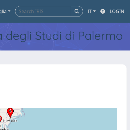
glia
IT
LOGIN
tà degli Studi di Palermo