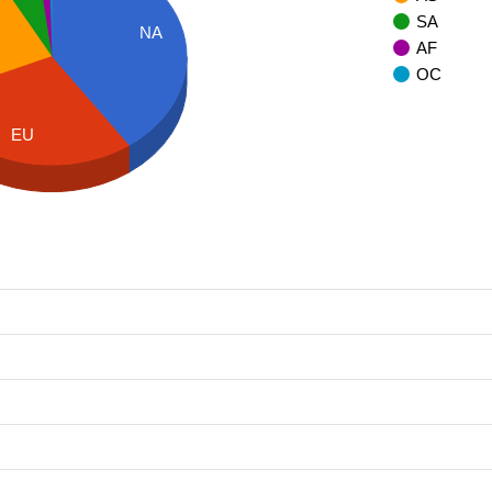
SA
NA
AF
OC
EU