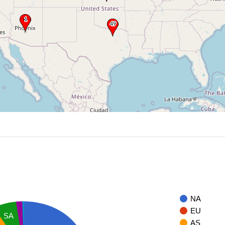
NA
EU
SA
AS