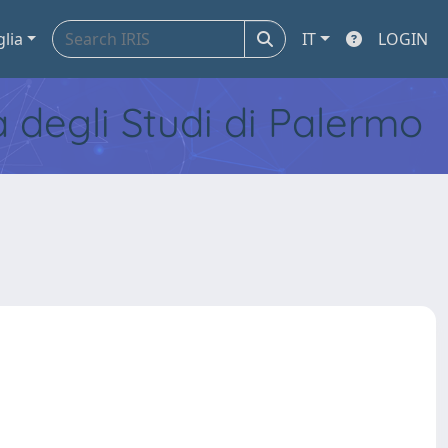
glia
IT
LOGIN
tà degli Studi di Palermo