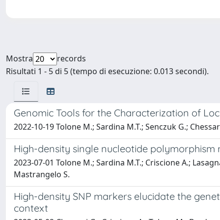
Mostra
records
Risultati 1 - 5 di 5 (tempo di esecuzione: 0.013 secondi).
Genomic Tools for the Characterization of Lo
2022-10-19 Tolone M.; Sardina M.T.; Senczuk G.; Chessari G
High-density single nucleotide polymorphism m
2023-07-01 Tolone M.; Sardina M.T.; Criscione A.; Lasagna
Mastrangelo S.
High-density SNP markers elucidate the genet
context