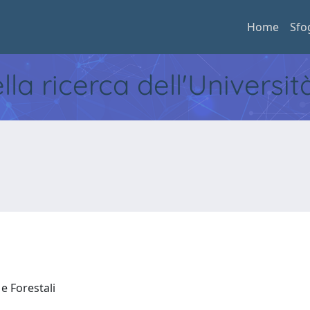
Home
Sfo
ella ricerca dell'Universi
 e Forestali