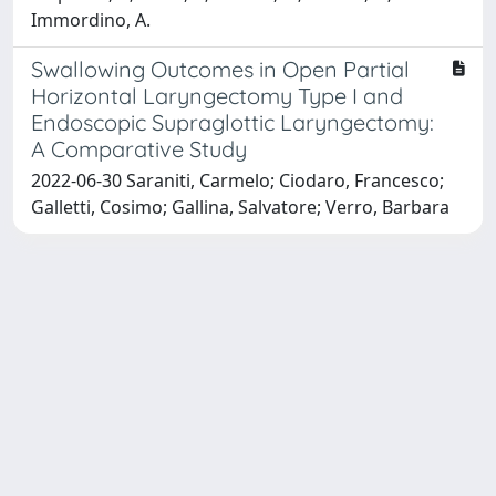
Immordino, A.
Swallowing Outcomes in Open Partial
Horizontal Laryngectomy Type I and
Endoscopic Supraglottic Laryngectomy:
A Comparative Study
2022-06-30 Saraniti, Carmelo; Ciodaro, Francesco;
Galletti, Cosimo; Gallina, Salvatore; Verro, Barbara
Powered by
IRIS
-
about IRIS
-
Utilizzo dei cookie
Copyright © 2026