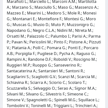
Marafioti L.; Marciello L.; Marconi A.M.; Martilotta
A.; Marzano S.; Masciullo S.; Maso G.; Massenzo A.;
Mazzeo E.; Mearini L.; Medoro S.; Mole R.; Monesi
G.; Montanari E.; Montefiore F.; Montesi G.; Moro
G.; Muscas G.; Musio D.; Muto P.; Muzzonigro G.;
Napodano G.; Negro C.L.A.; Nidini M.; Ntreta M.;
Orsatti M.; Palazzolo C.; Palumbo I.; Parisi A.; Parma
P.; Pavan N.; Pericolini M.; Pinto F.; Pistone A.; Pizzuti
V.; Platania A.; Polli C.; Pomara G.; Ponti E.; Porcaro
A.B.; Porpiglia F.; Pugliese D.; Pycha A.; Raguso G.;
Rampini A.; Randone D.F.; Roboldi V.; Roscigno M.;
Ruggieri M.P.; Ruoppo G.; Sanseverino R.;
Santacaterina A.; Santarsieri M.; Santoni R.;
Scagliarini S.; Scagliotti G.V.; Scanzi M.; Scarcia M.;
Schiavina R.; Sciarra A.; Sciorio C.; Scolaro T.;
Scuzzarella S.; Selvaggio O.; Serao A.; Signor M.A.;
Silvani M.; Silvano G.; Silvestris F.; Simeone C.;
Simone V.; Spagnoletti G.; Spinelli M.G.; Squillace L.;
Tombolini V.; Toninelli M.; Triggiani L.; Trinchieri A.;