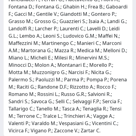
Fontana D.; Fontana G.; Ghabin H.; Frea B.; Gaboardi
F.; Gacci M.; Gentile V.; Giandotti M.; Gontero P.;
Grasso M.; Grosso G.; Guazzieri S.; Isaia A.; Landi G.;
Landolfi R.; Larcher P.; Laurenti C.; Lavelli D.; Leidi
G.L.; Lembo A.; Leoni S.; Ludovico G.M.; Maffei N.;
Maffezzini M.; Martinengo C.; Manieri C.; Marconi
A.M.; Martorana G.; Mazza R.; Medica M.; Melloni D.;
Miano L.; Micheli E.; Milesi R.; Minervini M.S.;
Minocci D.; Molon A.; Montanari E.; Morello P.;
Motta M.; Muzzonigro G.; Narcisi F.; Nicita G.;
Palermo S.; Paoluzzi M.; Parma P.; Pompa P.; Porena
M.; Raciti G.; Randone D.F.; Rizzotto A.; Rocco F.;
Romano M.; Rossini L.; Russo G.R.; Salvioni R.;
Sandri S.; Savoca G.; Selli C.; Selvaggi F.P.; Sercia F.;
Tallarigo C.; Tanello M.; Tasca A.; Tenaglia R.; Tensi
M.; Terrone C.; Tralce L.; Trinchieri A.; Vagge A.;
Valenti P.; Varaldo M.; Vespasiani G.; Vicentini C.;
Vicirca F.; Vigano P.; Zaccone V.; Zartar C.