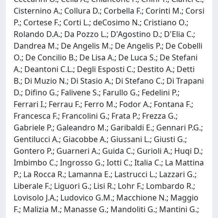
Cisternino A.; Collura D.; Corbella F.; Corinti M.; Corsi
P.; Cortese F.; Corti L.; deCosimo N.; Cristiano O.;
Rolando D.A.; Da Pozzo L.; D'Agostino D.; D'Elia C.;
Dandrea M.; De Angelis M.; De Angelis P.; De Cobelli
O.; De Concilio B.; De Lisa A.; De Luca S.; De Stefani
A.; Deantoni C.L.; Degli Esposti C.; Destito A.; Detti
B.; Di Muzio N.; Di Stasio A.; Di Stefano C.; Di Trapani
D.; Difino G.; Falivene S.; Farullo G.; Fedelini P.;
Ferrari I.; Ferrau F.; Ferro M.; Fodor A.; Fontana F.;
Francesca F.; Francolini G.; Frata P.; Frezza G.;
Gabriele P.; Galeandro M.; Garibaldi E.; Gennari P.G.;
Gentilucci A.; Giacobbe A.; Giussani L.; Giusti G.;
Gontero P.; Guarneri A.; Guida C.; Gurioli A.; Huqi D.;
Imbimbo C.; Ingrosso G.; Iotti C.; Italia C.; La Mattina
P.; La Rocca R.; Lamanna E.; Lastrucci L.; Lazzari G.;
Liberale F.; Liguori G.; Lisi R.; Lohr F.; Lombardo R.;
Lovisolo J.A.; Ludovico G.M.; Macchione N.; Maggio
F.; Malizia M.; Manasse G.; Mandoliti G.; Mantini G.;