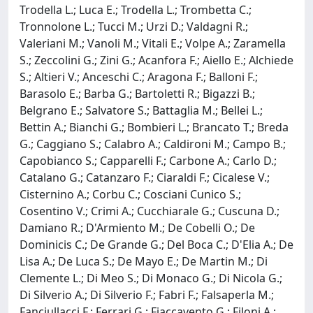
Trodella L.; Luca E.; Trodella L.; Trombetta C.;
Tronnolone L.; Tucci M.; Urzi D.; Valdagni R.;
Valeriani M.; Vanoli M.; Vitali E.; Volpe A.; Zaramella
S.; Zeccolini G.; Zini G.; Acanfora F.; Aiello E.; Alchiede
S.; Altieri V.; Anceschi C.; Aragona F.; Balloni F.;
Barasolo E.; Barba G.; Bartoletti R.; Bigazzi B.;
Belgrano E.; Salvatore S.; Battaglia M.; Bellei L.;
Bettin A.; Bianchi G.; Bombieri L.; Brancato T.; Breda
G.; Caggiano S.; Calabro A.; Caldironi M.; Campo B.;
Capobianco S.; Capparelli F.; Carbone A.; Carlo D.;
Catalano G.; Catanzaro F.; Ciaraldi F.; Cicalese V.;
Cisternino A.; Corbu C.; Cosciani Cunico S.;
Cosentino V.; Crimi A.; Cucchiarale G.; Cuscuna D.;
Damiano R.; D'Armiento M.; De Cobelli O.; De
Dominicis C.; De Grande G.; Del Boca C.; D'Elia A.; De
Lisa A.; De Luca S.; De Mayo E.; De Martin M.; Di
Clemente L.; Di Meo S.; Di Monaco G.; Di Nicola G.;
Di Silverio A.; Di Silverio F.; Fabri F.; Falsaperla M.;
Fanciullacci F.; Ferrari G.; Fiaccavento G.; Filoni A.;