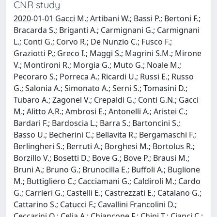
CNR study
2020-01-01 Gacci M.; Artibani W.; Bassi P.; Bertoni F.;
Bracarda S.; Briganti A.; Carmignani G.; Carmignani
L.; Conti G.; Corvo R.; De Nunzio C.; Fusco F.;
Graziotti P.; Greco I.; Maggi S.; Magrini S.M.; Mirone
V.; Montironi R.; Morgia G.; Muto G.; Noale M.;
Pecoraro S.; Porreca A.; Ricardi U.; Russi E.; Russo
G.; Salonia A.; Simonato A.; Serni S.; Tomasini D.;
Tubaro A.; Zagonel V.; Crepaldi G.; Conti G.N.; Gacci
M.; Alitto A.R.; Ambrosi E.; Antonelli A.; Aristei C.;
Bardari F.; Bardoscia L.; Barra S.; Bartoncini S.;
Basso U.; Becherini C.; Bellavita R.; Bergamaschi F.;
Berlingheri S.; Berruti A.; Borghesi M.; Bortolus R.;
Borzillo V.; Bosetti D.; Bove G.; Bove P.; Brausi M.;
Bruni A.; Bruno G.; Brunocilla E.; Buffoli A.; Buglione
M.; Buttigliero C.; Cacciamani G.; Caldiroli M.; Cardo
G.; Carrieri G.; Castelli E.; Castrezzati E.; Catalano G.;
Cattarino S.; Catucci F.; Cavallini Francolini D.;
Ceccarini O.; Celia A.; Chiancone F.; Chini T.; Cianci C.;