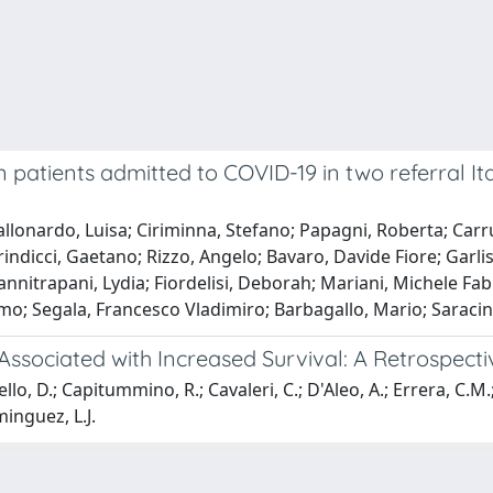
in patients admitted to COVID-19 in two referral I
llonardo, Luisa; Ciriminna, Stefano; Papagni, Roberta; Carru
indicci, Gaetano; Rizzo, Angelo; Bavaro, Davide Fiore; Garlis
nnitrapani, Lydia; Fiordelisi, Deborah; Mariani, Michele Fab
o; Segala, Francesco Vladimiro; Barbagallo, Mario; Saracin
s Associated with Increased Survival: A Retrospect
lo, D.; Capitummino, R.; Cavaleri, C.; D'Aleo, A.; Errera, C.M.;
minguez, L.J.