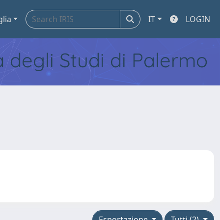
glia
IT
LOGIN
tà degli Studi di Palermo
Esportazione
Tutti (2)