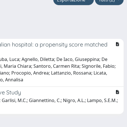
talian hospital: a propensity score matched
ba, Luca; Agnello, Diletta; De Iaco, Giuseppina; De
i, Maria Chiara; Santoro, Carmen Rita; Signorile, Fabio;
iano; Procopio, Andrea; Lattanzio, Rossana; Licata,
o, Annalisa
ive Study
 Garlisi, M.C.; Giannettino, C.; Nigro, A.L.; Lampo, S.E.M.;