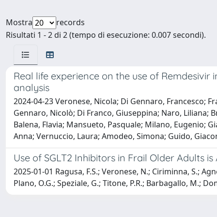
Mostra
records
Risultati 1 - 2 di 2 (tempo di esecuzione: 0.007 secondi).
Real life experience on the use of Remdesivir 
analysis
2024-04-23 Veronese, Nicola; Di Gennaro, Francesco; Fra
Gennaro, Nicolò; Di Franco, Giuseppina; Naro, Liliana; Br
Balena, Flavia; Mansueto, Pasquale; Milano, Eugenio; Gia
Anna; Vernuccio, Laura; Amodeo, Simona; Guido, Giacom
Use of SGLT2 Inhibitors in Frail Older Adults i
2025-01-01 Ragusa, F.S.; Veronese, N.; Ciriminna, S.; Agnel
Plano, O.G.; Speziale, G.; Titone, P.R.; Barbagallo, M.; Do