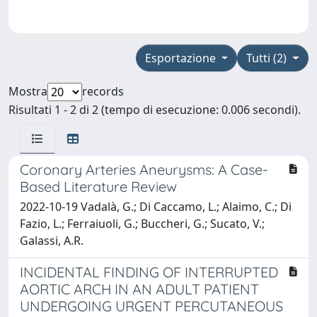
Esportazione
Tutti (2)
Mostra
records
Risultati 1 - 2 di 2 (tempo di esecuzione: 0.006 secondi).
Coronary Arteries Aneurysms: A Case-
Based Literature Review
2022-10-19 Vadalà, G.; Di Caccamo, L.; Alaimo, C.; Di
Fazio, L.; Ferraiuoli, G.; Buccheri, G.; Sucato, V.;
Galassi, A.R.
INCIDENTAL FINDING OF INTERRUPTED
AORTIC ARCH IN AN ADULT PATIENT
UNDERGOING URGENT PERCUTANEOUS