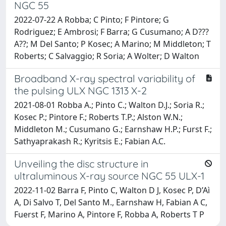
NGC 55
2022-07-22 A Robba; C Pinto; F Pintore; G
Rodriguez; E Ambrosi; F Barra; G Cusumano; A D???
A??; M Del Santo; P Kosec; A Marino; M Middleton; T
Roberts; C Salvaggio; R Soria; A Wolter; D Walton
Broadband X-ray spectral variability of
the pulsing ULX NGC 1313 X-2
2021-08-01 Robba A.; Pinto C.; Walton D.J.; Soria R.;
Kosec P.; Pintore F.; Roberts T.P.; Alston W.N.;
Middleton M.; Cusumano G.; Earnshaw H.P.; Furst F.;
Sathyaprakash R.; Kyritsis E.; Fabian A.C.
Unveiling the disc structure in
ultraluminous X-ray source NGC 55 ULX-1
2022-11-02 Barra F, Pinto C, Walton D J, Kosec P, D’Aì
A, Di Salvo T, Del Santo M., Earnshaw H, Fabian A C,
Fuerst F, Marino A, Pintore F, Robba A, Roberts T P