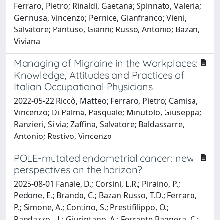
Ferraro, Pietro; Rinaldi, Gaetana; Spinnato, Valeria;
Gennusa, Vincenzo; Pernice, Gianfranco; Vieni,
Salvatore; Pantuso, Gianni; Russo, Antonio; Bazan,
Viviana
Managing of Migraine in the Workplaces:
Knowledge, Attitudes and Practices of
Italian Occupational Physicians
2022-05-22 Riccò, Matteo; Ferraro, Pietro; Camisa,
Vincenzo; Di Palma, Pasquale; Minutolo, Giuseppa;
Ranzieri, Silvia; Zaffina, Salvatore; Baldassarre,
Antonio; Restivo, Vincenzo
POLE-mutated endometrial cancer: new
perspectives on the horizon?
2025-08-01 Fanale, D.; Corsini, L.R.; Piraino, P.;
Pedone, E.; Brando, C.; Bazan Russo, T.D.; Ferraro,
P.; Simone, A.; Contino, S.; Prestifilippo, O.;
Randazzo, U.; Giurintano, A.; Ferrante Bannera, C.;