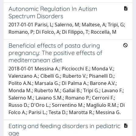
Autonomic Regulation In Autism
Spectrum Disorders
2017-01-01 Parisi, L; Salerno, M; Maltese, A; Tripi, G;
Romano, P; Di Folco, A; Di Filippo, T; Roccella, M
Beneficial effects of pasta during
pregnancy: The positive effects of
mediterranean diet
2018-01-01 Messina A.; Picciocchi E.; Monda V.;
Valenzano A.; Cibelli G.; Ruberto V.; Pisanelli D.;
Polito A.N.; Marsala G.; Di Palma A.; Barone A.V.;
Monda M.; Ruberto M.; Gallai B.; Tripi G.; Lavano F.;
Salerno M.; Lavano S.M.; Romano P.; Cerroni F.;
Russo D.; D'Oro L.; Sorrentino M.; Magliulo R.M.; Di
Folco A.; Parisi L.; Testa D.; Marotta R.; Messina G.
Eating and feeding disorders in pediatric
age