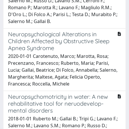
Salerno M.; Russo D.; Lavano S.M.; Cerroni F.;
Romano P.; Marotta R.; Lavano F.; Magliulo R.M.;
D'Oro L.; Di Folco A.; Parisi L.; Testa D.; Murabito P.;
Salerno M.; Gallai B.
Neuropsychological Alterations in
Children Affected by Obstructive Sleep
Apnea Syndrome
2020-01-01 Carotenuto, Marco; Marotta, Rosa;
Precenzano, Francesco; Ruberto, Maria; Parisi,
Lucia; Gallai, Beatrice; Di Folco, Annabella; Salerno,
Margherita; Maltese, Agata; Felicia Operto,
Francesca; Roccella, Michele
Neuropsychomotricity in water: A new
rehabilitative tool for neruodevelop-
mental disorders
2018-01-01 Ruberto M.; Gallai B.; Tripi G.; Lavano F.;
Salerno M.; Lavano S.M.; Romano P.; Russo D.;