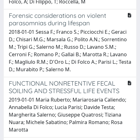
Folco, A; Di Filippo, T; Roccella, M
Forensic considerations on violent
parasomnias during lifespan
2018-01-01 Sessa F.; Franco S.; Picciocchi E.; Geraci
D.; Chisari M.G.; Marsala G.; Polito A.N.; Sorrentino
M.; Tripi G.; Salerno M.; Russo D.; Lavano S.M.;
Cerroni F.; Romano P.; Gallai B.; Marotta R.; Lavano
F.; Magliulo R.M.; D'Oro L.; Di Folco A.; Parisi L.; Testa
D.; Murabito P.; Salerno M.
FUNCTIONAL NONRETENTIVE FECAL
SOILING AND STRESSFUL LIFE EVENTS
2019-01-01 Maria Ruberto; Mariarosaria Caliendo;
Annabella Di Folco; Lucia Parisi; Davide Testa;
Margherita Salerno; Giuseppe Quatrosi; Tiziana
Nuara; Michele Sabatino; Palmira Romano; Rosa
Marotta