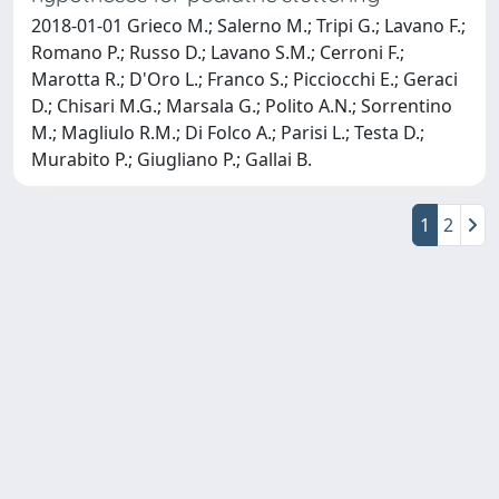
2018-01-01 Grieco M.; Salerno M.; Tripi G.; Lavano F.;
Romano P.; Russo D.; Lavano S.M.; Cerroni F.;
Marotta R.; D'Oro L.; Franco S.; Picciocchi E.; Geraci
D.; Chisari M.G.; Marsala G.; Polito A.N.; Sorrentino
M.; Magliulo R.M.; Di Folco A.; Parisi L.; Testa D.;
Murabito P.; Giugliano P.; Gallai B.
1
2
Powered by
IRIS
-
about IRIS
-
Utilizzo dei cookie
Copyright © 2026