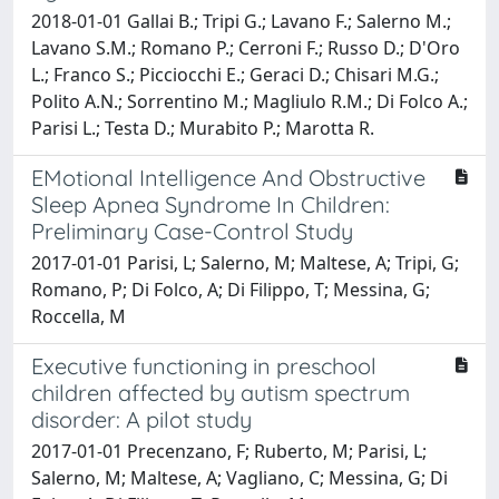
2018-01-01 Gallai B.; Tripi G.; Lavano F.; Salerno M.;
Lavano S.M.; Romano P.; Cerroni F.; Russo D.; D'Oro
L.; Franco S.; Picciocchi E.; Geraci D.; Chisari M.G.;
Polito A.N.; Sorrentino M.; Magliulo R.M.; Di Folco A.;
Parisi L.; Testa D.; Murabito P.; Marotta R.
EMotional Intelligence And Obstructive
Sleep Apnea Syndrome In Children:
Preliminary Case-Control Study
2017-01-01 Parisi, L; Salerno, M; Maltese, A; Tripi, G;
Romano, P; Di Folco, A; Di Filippo, T; Messina, G;
Roccella, M
Executive functioning in preschool
children affected by autism spectrum
disorder: A pilot study
2017-01-01 Precenzano, F; Ruberto, M; Parisi, L;
Salerno, M; Maltese, A; Vagliano, C; Messina, G; Di