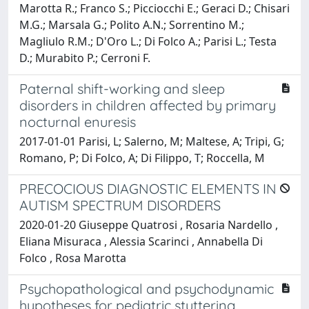
Marotta R.; Franco S.; Picciocchi E.; Geraci D.; Chisari
M.G.; Marsala G.; Polito A.N.; Sorrentino M.;
Magliulo R.M.; D'Oro L.; Di Folco A.; Parisi L.; Testa
D.; Murabito P.; Cerroni F.
Paternal shift-working and sleep
disorders in children affected by primary
nocturnal enuresis
2017-01-01 Parisi, L; Salerno, M; Maltese, A; Tripi, G;
Romano, P; Di Folco, A; Di Filippo, T; Roccella, M
PRECOCIOUS DIAGNOSTIC ELEMENTS IN
AUTISM SPECTRUM DISORDERS
2020-01-20 Giuseppe Quatrosi , Rosaria Nardello ,
Eliana Misuraca , Alessia Scarinci , Annabella Di
Folco , Rosa Marotta
Psychopathological and psychodynamic
hypotheses for pediatric stuttering