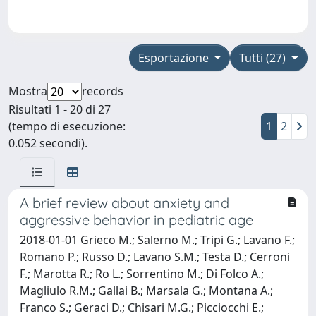
Esportazione
Tutti (27)
Mostra
records
Risultati 1 - 20 di 27
(tempo di esecuzione:
1
2
0.052 secondi).
A brief review about anxiety and
aggressive behavior in pediatric age
2018-01-01 Grieco M.; Salerno M.; Tripi G.; Lavano F.;
Romano P.; Russo D.; Lavano S.M.; Testa D.; Cerroni
F.; Marotta R.; Ro L.; Sorrentino M.; Di Folco A.;
Magliulo R.M.; Gallai B.; Marsala G.; Montana A.;
Franco S.; Geraci D.; Chisari M.G.; Picciocchi E.;