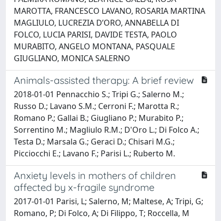
MAROTTA, FRANCESCO LAVANO, ROSARIA MARTINA
MAGLIULO, LUCREZIA D’ORO, ANNABELLA DI
FOLCO, LUCIA PARISI, DAVIDE TESTA, PAOLO
MURABITO, ANGELO MONTANA, PASQUALE
GIUGLIANO, MONICA SALERNO
Animals-assisted therapy: A brief review
2018-01-01 Pennacchio S.; Tripi G.; Salerno M.;
Russo D.; Lavano S.M.; Cerroni F.; Marotta R.;
Romano P.; Gallai B.; Giugliano P.; Murabito P.;
Sorrentino M.; Magliulo R.M.; D'Oro L.; Di Folco A.;
Testa D.; Marsala G.; Geraci D.; Chisari M.G.;
Picciocchi E.; Lavano F.; Parisi L.; Ruberto M.
Anxiety levels in mothers of children
affected by x-fragile syndrome
2017-01-01 Parisi, L; Salerno, M; Maltese, A; Tripi, G;
Romano, P; Di Folco, A; Di Filippo, T; Roccella, M