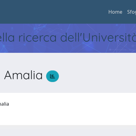
Home
Sfo
ella ricerca dell'Universi
 Amalia
malia