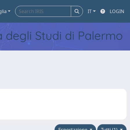
glia
IT
LOGIN
tà degli Studi di Palermo
Esportazione
Tutti (1)