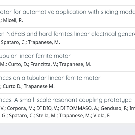
otor for automotive application with sliding mode
; Miceli, R.
 NdFeB and hard ferrites linear electrical gene
.; Spataro, C.; Trapanese, M.
bular linear ferrite motor
 M.; Curto, D.; Franzitta, V.; Trapanese, M.
nces on a tubular linear ferrite motor
.; Curto D.; Trapanese M.
nces: A small-scale resonant coupling prototype
, V.; Corpora, M.; DI DIO, V.; DI TOMMASO, A.; Genduso, F.; Imb
G.; Spataro, C.; Stella, M.; Trapanese, M.; Viola, F.