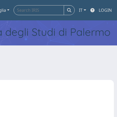
glia
IT
LOGIN
tà degli Studi di Palermo