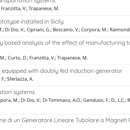
ansportation systems
; Franzitta, V.; Trapanese, M.
type installed in Sicily
.; Di Dio, V.; Cipriani, G.; Boscaino, V.; Corpora, M.; Raimondi
eory based analysis of the effect of manufacturi
 M.; Curto, D.; Franzitta, V.; Trapanese, M.
e equipped with doubly fed induction generator
F.; Sferlazza, A.
ation systems
orpora, M.; Di Dio, V.; Di Tommaso, A.O.; Genduso, F.; D., L.C.; R.
ione di un Generatore Lineare Tubolare a Magneti