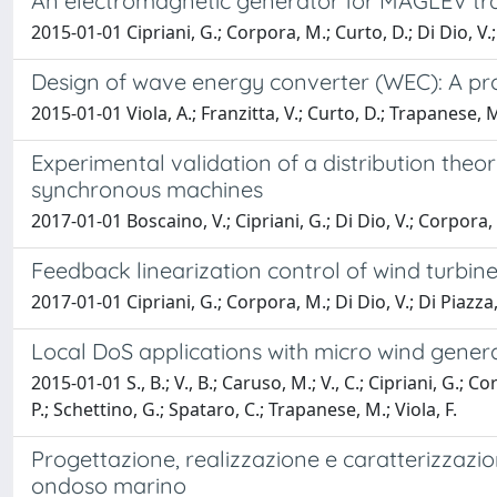
An electromagnetic generator for MAGLEV tr
2015-01-01 Cipriani, G.; Corpora, M.; Curto, D.; Di Dio, V.
Design of wave energy converter (WEC): A proto
2015-01-01 Viola, A.; Franzitta, V.; Curto, D.; Trapanese, M
Experimental validation of a distribution th
synchronous machines
2017-01-01 Boscaino, V.; Cipriani, G.; Di Dio, V.; Corpora,
Feedback linearization control of wind turbin
2017-01-01 Cipriani, G.; Corpora, M.; Di Dio, V.; Di Piazza, 
Local DoS applications with micro wind gener
2015-01-01 S., B.; V., B.; Caruso, M.; V., C.; Cipriani, G.; C
P.; Schettino, G.; Spataro, C.; Trapanese, M.; Viola, F.
Progettazione, realizzazione e caratterizzaz
ondoso marino