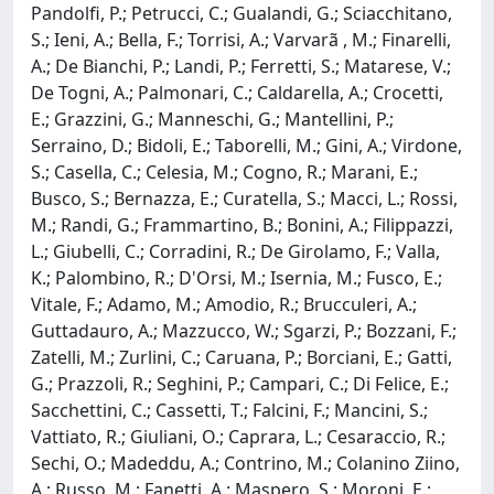
Pandolfi, P.; Petrucci, C.; Gualandi, G.; Sciacchitano,
S.; Ieni, A.; Bella, F.; Torrisi, A.; Varvarã , M.; Finarelli,
A.; De Bianchi, P.; Landi, P.; Ferretti, S.; Matarese, V.;
De Togni, A.; Palmonari, C.; Caldarella, A.; Crocetti,
E.; Grazzini, G.; Manneschi, G.; Mantellini, P.;
Serraino, D.; Bidoli, E.; Taborelli, M.; Gini, A.; Virdone,
S.; Casella, C.; Celesia, M.; Cogno, R.; Marani, E.;
Busco, S.; Bernazza, E.; Curatella, S.; Macci, L.; Rossi,
M.; Randi, G.; Frammartino, B.; Bonini, A.; Filippazzi,
L.; Giubelli, C.; Corradini, R.; De Girolamo, F.; Valla,
K.; Palombino, R.; D'Orsi, M.; Isernia, M.; Fusco, E.;
Vitale, F.; Adamo, M.; Amodio, R.; Brucculeri, A.;
Guttadauro, A.; Mazzucco, W.; Sgarzi, P.; Bozzani, F.;
Zatelli, M.; Zurlini, C.; Caruana, P.; Borciani, E.; Gatti,
G.; Prazzoli, R.; Seghini, P.; Campari, C.; Di Felice, E.;
Sacchettini, C.; Cassetti, T.; Falcini, F.; Mancini, S.;
Vattiato, R.; Giuliani, O.; Caprara, L.; Cesaraccio, R.;
Sechi, O.; Madeddu, A.; Contrino, M.; Colanino Ziino,
A.; Russo, M.; Fanetti, A.; Maspero, S.; Moroni, E.;