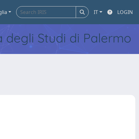
glia
IT
LOGIN
tà degli Studi di Palermo