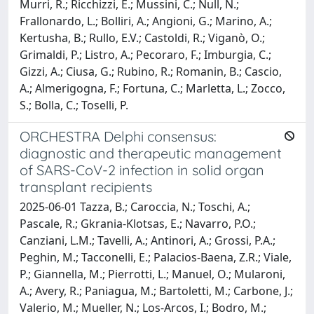
Murri, R.; Ricchizzi, E.; Mussini, C.; Null, N.;
Frallonardo, L.; Bolliri, A.; Angioni, G.; Marino, A.;
Kertusha, B.; Rullo, E.V.; Castoldi, R.; Viganò, O.;
Grimaldi, P.; Listro, A.; Pecoraro, F.; Imburgia, C.;
Gizzi, A.; Ciusa, G.; Rubino, R.; Romanin, B.; Cascio,
A.; Almerigogna, F.; Fortuna, C.; Marletta, L.; Zocco,
S.; Bolla, C.; Toselli, P.
ORCHESTRA Delphi consensus:
diagnostic and therapeutic management
of SARS-CoV-2 infection in solid organ
transplant recipients
2025-06-01 Tazza, B.; Caroccia, N.; Toschi, A.;
Pascale, R.; Gkrania-Klotsas, E.; Navarro, P.O.;
Canziani, L.M.; Tavelli, A.; Antinori, A.; Grossi, P.A.;
Peghin, M.; Tacconelli, E.; Palacios-Baena, Z.R.; Viale,
P.; Giannella, M.; Pierrotti, L.; Manuel, O.; Mularoni,
A.; Avery, R.; Paniagua, M.; Bartoletti, M.; Carbone, J.;
Valerio, M.; Mueller, N.; Los-Arcos, I.; Bodro, M.;