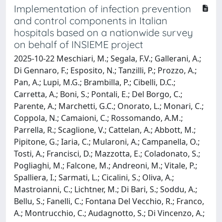
Implementation of infection prevention
and control components in Italian
hospitals based on a nationwide survey
on behalf of INSIEME project
2025-10-22 Meschiari, M.; Segala, F.V.; Gallerani, A.;
Di Gennaro, F.; Esposito, N.; Tanzilli, P.; Prozzo, A.;
Pan, A.; Lupi, M.G.; Brambilla, P.; Cibelli, D.C.;
Carretta, A.; Boni, S.; Pontali, E.; Del Borgo, C.;
Parente, A.; Marchetti, G.C.; Onorato, L.; Monari, C.;
Coppola, N.; Camaioni, C.; Rossomando, A.M.;
Parrella, R.; Scaglione, V.; Cattelan, A.; Abbott, M.;
Pipitone, G.; Iaria, C.; Mularoni, A.; Campanella, O.;
Tosti, A.; Francisci, D.; Mazzotta, E.; Coladonato, S.;
Pogliaghi, M.; Falcone, M.; Andreoni, M.; Vitale, P.;
Spalliera, I.; Sarmati, L.; Cicalini, S.; Oliva, A.;
Mastroianni, C.; Lichtner, M.; Di Bari, S.; Soddu, A.;
Bellu, S.; Fanelli, C.; Fontana Del Vecchio, R.; Franco,
A.; Montrucchio, C.; Audagnotto, S.; Di Vincenzo, A.;