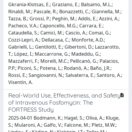
Gkrania-Klotsas, E.; Graziano, E.; Balsamo, M.L.;
Rinaldi, M.; Pascale, R.; Bonazzetti, C.; Giannella, M.;
Tazza, B.; Grossi, P.; Peghin, M.; Addis, E.; Azzini, A.;
Pacheco, V.A.; Caponcello, M.G.; Carrara, E.;
Cataudella, S.; Camici, M.; Cascio, A.; Comai, G.;
Cozzi-Lepri, A.; Dellacasa, C.; Monforte, A.D.;
Gabrielli, L.; Gentilotti, E.; Gibertoni, D.; Lazzarotto,
T.; López, I.; Maccarrone, G.; Madeddu, G.;
Mazzaferri, F.; Morelli, M.C.; Pellicanò, G.; Palacios,
P.P.; Piconi, S.; Potena, L.; Rodanò, A.; Baño, J.R.;
Rossi, E.; Sangiovanni, N.; Salvaterra, E.; Santoro, A.;
Visentin, A.
Real-World Use, Effectiveness, and Safety
of Intravenous Fosfomycin: The
FORTRESS Study
2025-04-01 Bodmann, K.; Hagel, S.; Oliva, A.; Kluge,
S.; Mularoni, A.; Galfo, V.; Falcone, M.; Pletz, M.W.;