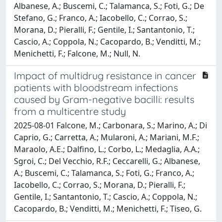
Albanese, A.; Buscemi, C.; Talamanca, S.; Foti, G.; De
Stefano, G.; Franco, A.; Iacobello, C.; Corrao, S.;
Morana, D.; Pieralli, F.; Gentile, I.; Santantonio, T.;
Cascio, A.; Coppola, N.; Cacopardo, B.; Venditti, M.;
Menichetti, F.; Falcone, M.; Null, N.
Impact of multidrug resistance in cancer
patients with bloodstream infections
caused by Gram-negative bacilli: results
from a multicentre study
2025-08-01 Falcone, M.; Carbonara, S.; Marino, A.; Di
Caprio, G.; Carretta, A.; Mularoni, A.; Mariani, M.F.;
Maraolo, A.E.; Dalfino, L.; Corbo, L.; Medaglia, A.A.;
Sgroi, C.; Del Vecchio, R.F.; Ceccarelli, G.; Albanese,
A.; Buscemi, C.; Talamanca, S.; Foti, G.; Franco, A.;
Iacobello, C.; Corrao, S.; Morana, D.; Pieralli, F.;
Gentile, I.; Santantonio, T.; Cascio, A.; Coppola, N.;
Cacopardo, B.; Venditti, M.; Menichetti, F.; Tiseo, G.